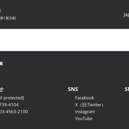
)
Ja
第1展示館
Japanes
English
せ
SNS
S
l protected]
Facebook
739-4104
X（旧:Twitter）
 03-4563-2100
instagram
YouTube