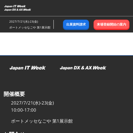
ス
キ
ッ
2027/7/21(水)-23(金)
出展資料請求
来場登録開始の案内
プ
ポートメッセなごや 第1展示館
し
て
進
む
開催概要
2027/7/21(水)-23(金)
10:00-17:00
ポートメッセなごや 第1展示館