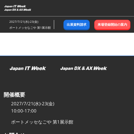
ス
キ
ッ
2027/7/21(水)-23(金)
出展資料請求
来場登録開始の案内
プ
ポートメッセなごや 第1展示館
し
て
進
む
開催概要
2027/7/21(水)-23(金)
10:00-17:00
ポートメッセなごや 第1展示館