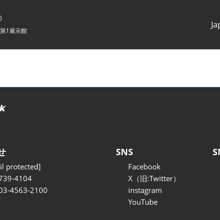
)
Ja
第1展示館
Japanes
English
せ
SNS
S
l protected]
Facebook
739-4104
X（旧:Twitter）
 03-4563-2100
instagram
YouTube