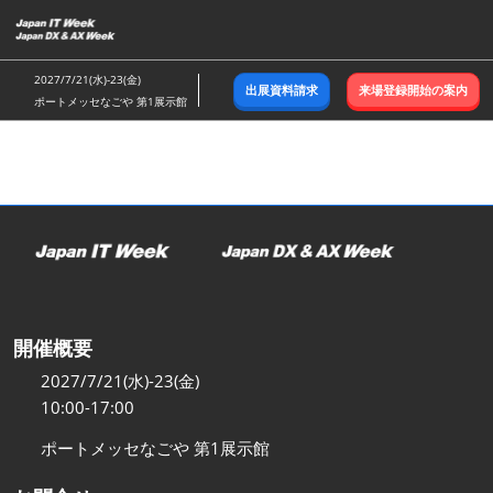
ス
キ
ッ
2027/7/21(水)-23(金)
出展資料請求
来場登録開始の案内
プ
ポートメッセなごや 第1展示館
し
て
進
む
開催概要
2027/7/21(水)-23(金)
10:00-17:00
ポートメッセなごや 第1展示館