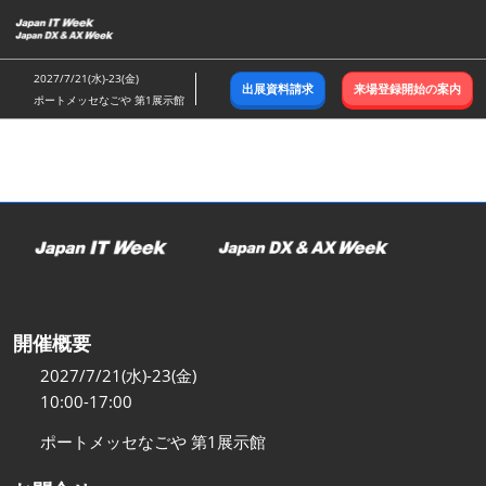
ス
キ
ッ
2027/7/21(水)-23(金)
出展資料請求
来場登録開始の案内
プ
ポートメッセなごや 第1展示館
し
て
進
む
開催概要
2027/7/21(水)-23(金)
10:00-17:00
ポートメッセなごや 第1展示館