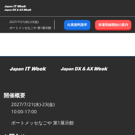
ス
キ
ッ
2027/7/21(水)-23(金)
出展資料請求
来場登録開始の案内
プ
ポートメッセなごや 第1展示館
し
て
進
む
開催概要
2027/7/21(水)-23(金)
10:00-17:00
ポートメッセなごや 第1展示館