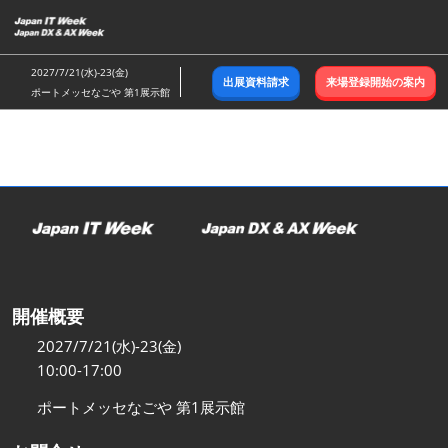
ス
キ
ッ
2027/7/21(水)-23(金)
出展資料請求
来場登録開始の案内
プ
ポートメッセなごや 第1展示館
し
て
進
む
開催概要
2027/7/21(水)-23(金)
10:00-17:00
ポートメッセなごや 第1展示館