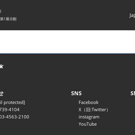
)
Ja
第1展示館
Japanes
English
せ
SNS
S
l protected]
Facebook
739-4104
X（旧:Twitter）
 03-4563-2100
instagram
YouTube