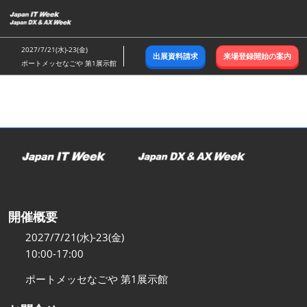
ス
キ
ッ
2027/7/21(水)-23(金)
出展資料請求
来場登録開始の案内
プ
ポートメッセなごや 第1展示館
し
て
進
む
開催概要
2027/7/21(水)-23(金)
10:00-17:00
ポートメッセなごや 第1展示館