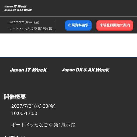
ス
キ
ッ
2027/7/21(水)-23(金)
出展資料請求
来場登録開始の案内
プ
ポートメッセなごや 第1展示館
し
て
進
む
開催概要
2027/7/21(水)-23(金)
10:00-17:00
ポートメッセなごや 第1展示館