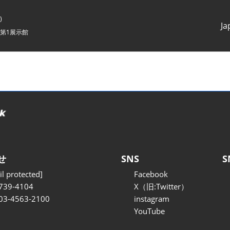
)
Ja
第1展示館
Japanes
English
せ
SNS
S
l protected]
Facebook
739-4104
X（旧:Twitter）
 03-4563-2100
instagram
YouTube