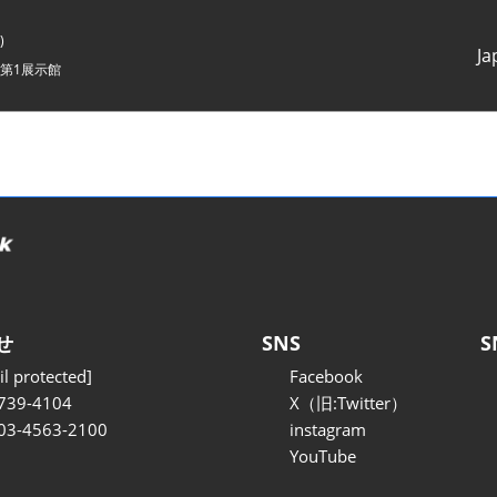
)
Ja
第1展示館
Japanes
English
せ
SNS
S
l protected]
Facebook
739-4104
X（旧:Twitter）
 03-4563-2100
instagram
YouTube