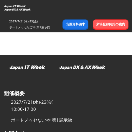
ス
キ
ッ
2027/7/21(水)-23(金)
出展資料請求
来場登録開始の案内
プ
ポートメッセなごや 第1展示館
し
て
進
む
開催概要
2027/7/21(水)-23(金)
10:00-17:00
ポートメッセなごや 第1展示館