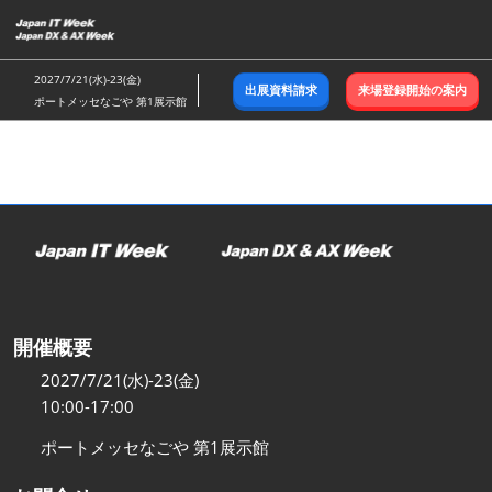
ス
キ
ッ
2027/7/21(水)-23(金)
出展資料請求
来場登録開始の案内
プ
ポートメッセなごや 第1展示館
し
て
進
む
開催概要
2027/7/21(水)-23(金)
10:00-17:00
ポートメッセなごや 第1展示館