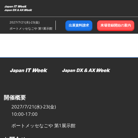
ス
キ
ッ
2027/7/21(水)-23(金)
出展資料請求
来場登録開始の案内
プ
ポートメッセなごや 第1展示館
し
て
進
む
開催概要
2027/7/21(水)-23(金)
10:00-17:00
ポートメッセなごや 第1展示館