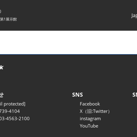
)
Ja
第1展示館
Japanes
English
せ
SNS
S
l protected]
Facebook
739-4104
X（旧:Twitter）
 03-4563-2100
instagram
YouTube