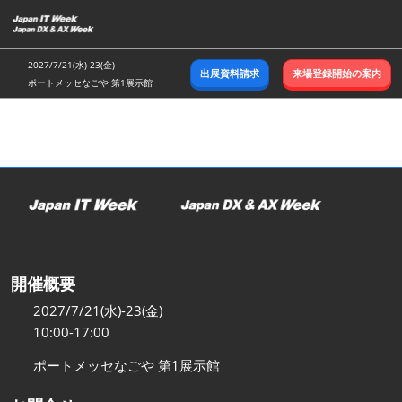
ス
キ
ッ
2027/7/21(水)-23(金)
出展資料請求
来場登録開始の案内
プ
ポートメッセなごや 第1展示館
し
て
進
む
開催概要
2027/7/21(水)-23(金)
10:00-17:00
ポートメッセなごや 第1展示館