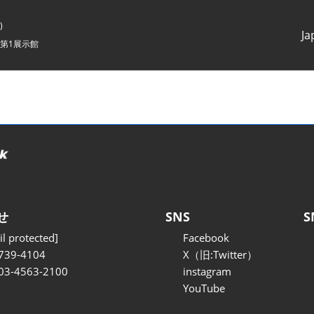
)
Ja
第1展示館
Japanes
English
せ
SNS
S
l protected]
Facebook
739-4104
X（旧:Twitter）
 03-4563-2100
instagram
YouTube