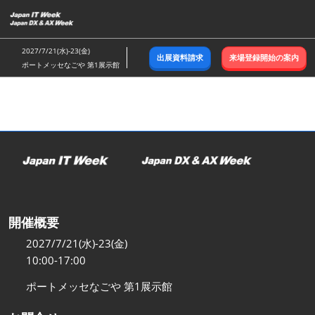
ス
キ
ッ
2027/7/21(水)-23(金)
出展資料請求
来場登録開始の案内
プ
ポートメッセなごや 第1展示館
し
て
進
む
開催概要
2027/7/21(水)-23(金)
10:00-17:00
ポートメッセなごや 第1展示館