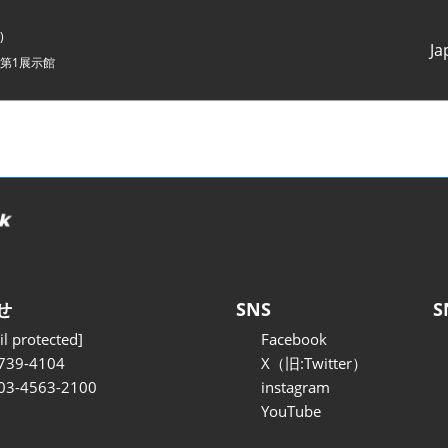
)
Ja
第1展示館
Japanes
English
せ
SNS
S
l protected]
Facebook
739-4104
X（旧:Twitter）
 03-4563-2100
instagram
YouTube