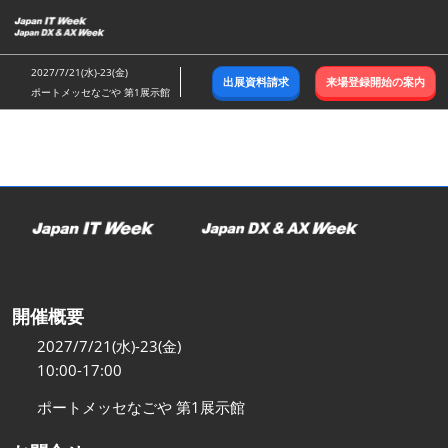
ス
キ
ッ
2027/7/21(水)-23(金)
出展資料請求
来場登録開始の案内
プ
ポートメッセなごや 第1展示館
し
て
進
む
開催概要
2027/7/21(水)-23(金)
10:00-17:00
ポートメッセなごや 第1展示館