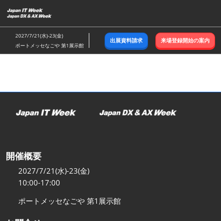
ス
キ
ッ
2027/7/21(水)-23(金)
出展資料請求
来場登録開始の案内
プ
ポートメッセなごや 第1展示館
し
て
進
む
開催概要
2027/7/21(水)-23(金)
10:00-17:00
ポートメッセなごや 第1展示館