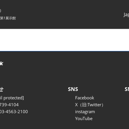
)
Ja
第1展示館
Japanes
English
せ
SNS
S
l protected]
Facebook
739-4104
X（旧:Twitter）
 03-4563-2100
instagram
YouTube