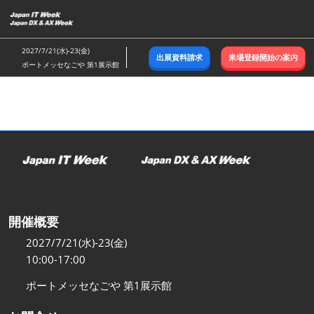
ス
キ
ッ
2027/7/21(水)-23(金)
出展資料請求
来場登録開始の案内
プ
ポートメッセなごや 第1展示館
し
て
進
む
開催概要
2027/7/21(水)-23(金)
10:00-17:00
ポートメッセなごや 第1展示館