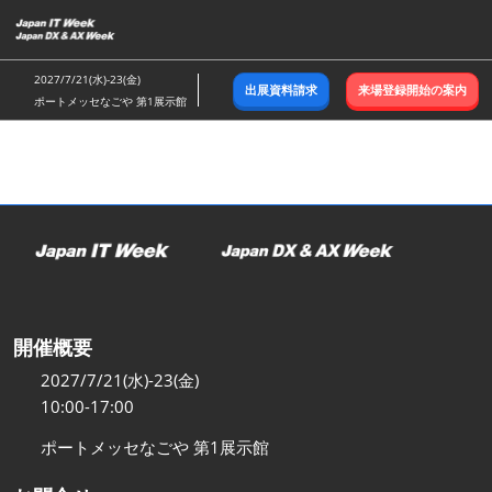
ス
キ
ッ
2027/7/21(水)-23(金)
出展資料請求
来場登録開始の案内
プ
ポートメッセなごや 第1展示館
し
て
進
む
開催概要
2027/7/21(水)-23(金)
10:00-17:00
ポートメッセなごや 第1展示館