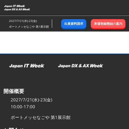
ス
キ
ッ
2027/7/21(水)-23(金)
出展資料請求
来場登録開始の案内
プ
ポートメッセなごや 第1展示館
し
て
進
む
開催概要
2027/7/21(水)-23(金)
10:00-17:00
ポートメッセなごや 第1展示館