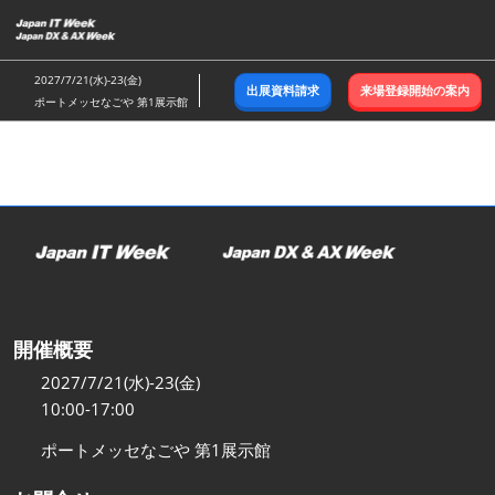
ス
キ
ッ
2027/7/21(水)-23(金)
出展資料請求
来場登録開始の案内
プ
ポートメッセなごや 第1展示館
し
て
進
む
開催概要
2027/7/21(水)-23(金)
10:00-17:00
ポートメッセなごや 第1展示館