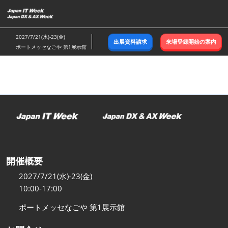
ス
キ
ッ
2027/7/21(水)-23(金)
出展資料請求
来場登録開始の案内
プ
ポートメッセなごや 第1展示館
し
て
進
む
開催概要
2027/7/21(水)-23(金)
10:00-17:00
ポートメッセなごや 第1展示館