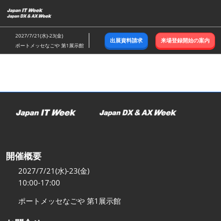
ス
キ
ッ
2027/7/21(水)-23(金)
出展資料請求
来場登録開始の案内
プ
ポートメッセなごや 第1展示館
し
て
進
む
開催概要
2027/7/21(水)-23(金)
10:00-17:00
ポートメッセなごや 第1展示館