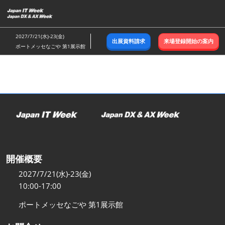
ス
キ
ッ
2027/7/21(水)-23(金)
出展資料請求
来場登録開始の案内
プ
ポートメッセなごや 第1展示館
し
て
進
む
開催概要
2027/7/21(水)-23(金)
10:00-17:00
ポートメッセなごや 第1展示館