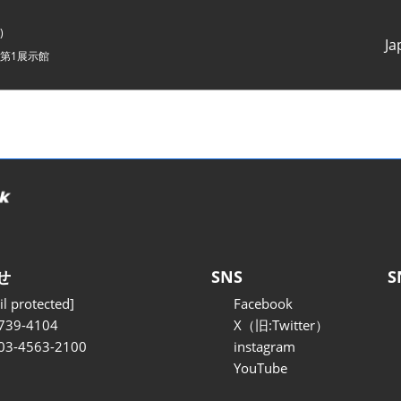
)
Ja
第1展示館
Japanes
English
せ
SNS
S
l protected]
Facebook
739-4104
X（旧:Twitter）
 03-4563-2100
instagram
YouTube