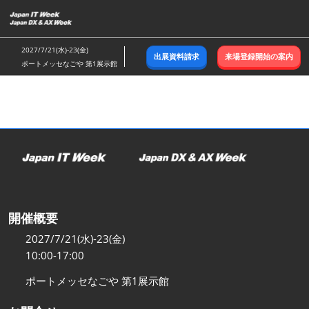
ス
キ
ッ
2027/7/21(水)-23(金)
出展資料請求
来場登録開始の案内
プ
ポートメッセなごや 第1展示館
し
て
進
む
開催概要
2027/7/21(水)-23(金)
10:00-17:00
ポートメッセなごや 第1展示館