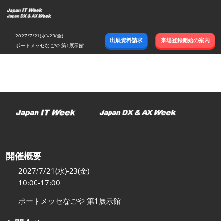
ス
キ
ッ
2027/7/21(水)-23(金)
出展資料請求
来場登録開始の案内
プ
ポートメッセなごや 第1展示館
し
て
進
む
開催概要
2027/7/21(水)-23(金)
10:00-17:00
ポートメッセなごや 第1展示館