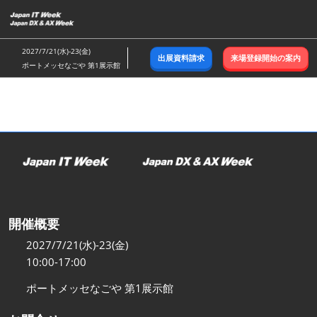
ス
キ
ッ
2027/7/21(水)-23(金)
出展資料請求
来場登録開始の案内
プ
ポートメッセなごや 第1展示館
し
て
進
む
開催概要
2027/7/21(水)-23(金)
10:00-17:00
ポートメッセなごや 第1展示館