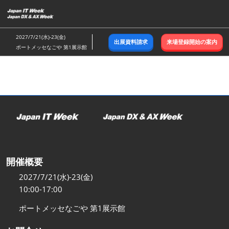
ス
キ
ッ
2027/7/21(水)-23(金)
出展資料請求
来場登録開始の案内
プ
ポートメッセなごや 第1展示館
し
て
進
む
開催概要
2027/7/21(水)-23(金)
10:00-17:00
ポートメッセなごや 第1展示館