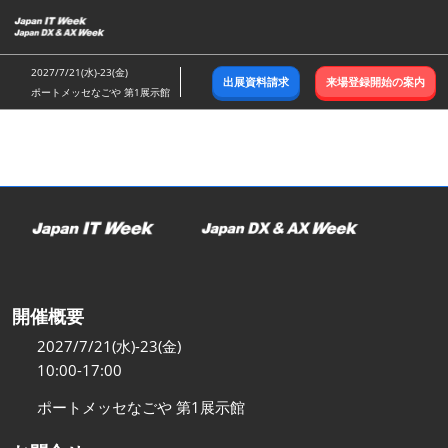
ス
キ
ッ
2027/7/21(水)-23(金)
出展資料請求
来場登録開始の案内
プ
ポートメッセなごや 第1展示館
し
て
進
む
開催概要
2027/7/21(水)-23(金)
10:00-17:00
ポートメッセなごや 第1展示館