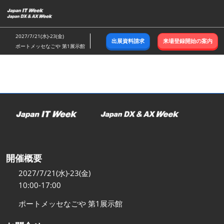
ス
キ
ッ
2027/7/21(水)-23(金)
出展資料請求
来場登録開始の案内
プ
ポートメッセなごや 第1展示館
し
て
進
む
開催概要
2027/7/21(水)-23(金)
10:00-17:00
ポートメッセなごや 第1展示館