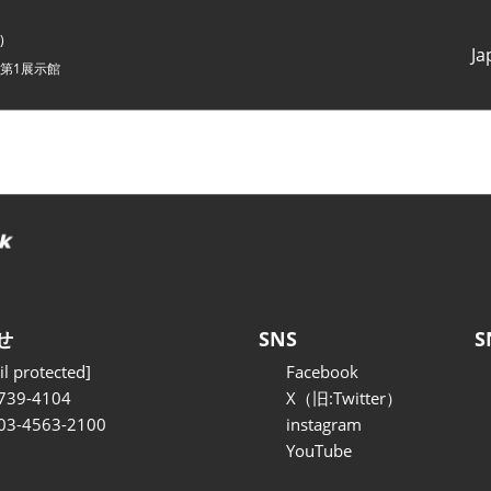
)
Ja
第1展示館
Japanes
English
せ
SNS
S
l protected]
Facebook
739-4104
X（旧:Twitter）
 03-4563-2100
instagram
YouTube