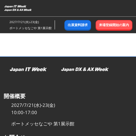
ス
キ
ッ
2027/7/21(水)-23(金)
出展資料請求
来場登録開始の案内
プ
ポートメッセなごや 第1展示館
し
て
進
む
開催概要
2027/7/21(水)-23(金)
10:00-17:00
ポートメッセなごや 第1展示館