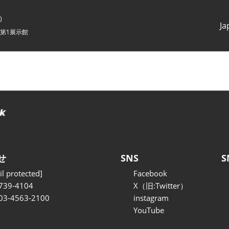
)
Ja
第1展示館
Japanes
English
せ
SNS
S
l protected]
Facebook
739-4104
X（旧:Twitter）
 03-4563-2100
instagram
YouTube