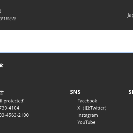
)
Ja
第1展示館
Japanes
English
せ
SNS
S
l protected]
Facebook
739-4104
X（旧:Twitter）
 03-4563-2100
instagram
YouTube