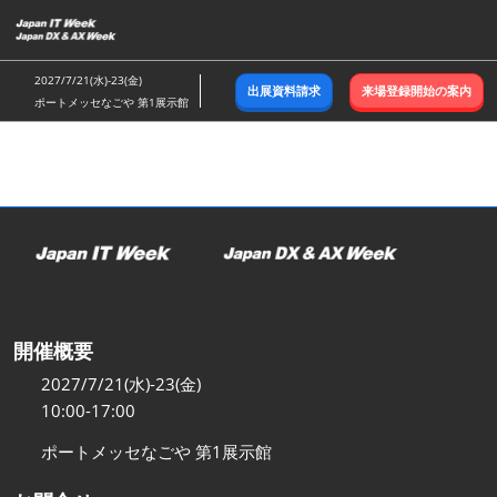
ス
キ
ッ
2027/7/21(水)-23(金)
出展資料請求
来場登録開始の案内
プ
ポートメッセなごや 第1展示館
し
て
進
む
開催概要
2027/7/21(水)-23(金)
10:00-17:00
ポートメッセなごや 第1展示館