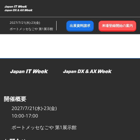
ス
キ
ッ
2027/7/21(水)-23(金)
出展資料請求
来場登録開始の案内
プ
ポートメッセなごや 第1展示館
し
て
進
む
開催概要
2027/7/21(水)-23(金)
10:00-17:00
ポートメッセなごや 第1展示館