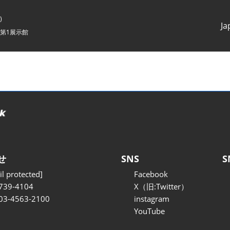
)
Ja
第1展示館
Japanes
English
せ
SNS
S
l protected]
Facebook
739-4104
X（旧:Twitter）
 03-4563-2100
instagram
YouTube