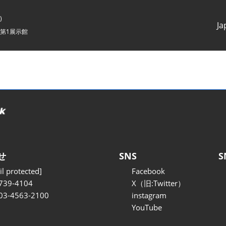
)
Ja
第1展示館
Japanes
English
せ
SNS
S
l protected]
Facebook
739-4104
X（旧:Twitter）
 03-4563-2100
instagram
YouTube