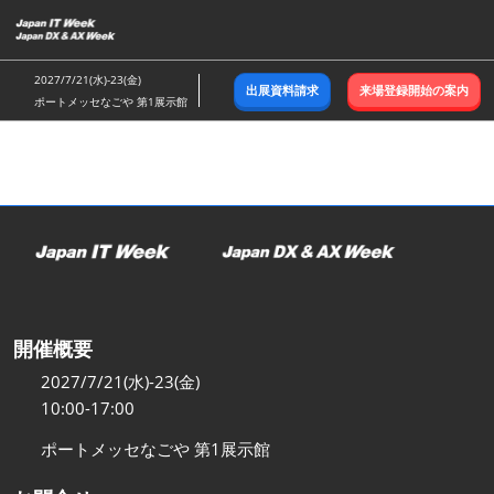
ス
キ
ッ
2027/7/21(水)-23(金)
出展資料請求
来場登録開始の案内
プ
ポートメッセなごや 第1展示館
し
て
進
む
開催概要
2027/7/21(水)-23(金)
10:00-17:00
ポートメッセなごや 第1展示館