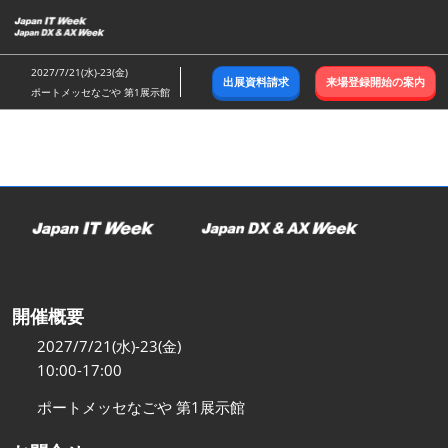
ス
キ
ッ
2027/7/21(水)-23(金)
出展資料請求
来場登録開始の案内
プ
ポートメッセなごや 第1展示館
し
て
進
む
開催概要
2027/7/21(水)-23(金)
10:00-17:00
ポートメッセなごや 第1展示館