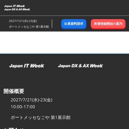
ス
キ
ッ
2027/7/21(水)-23(金)
出展資料請求
来場登録開始の案内
プ
ポートメッセなごや 第1展示館
し
て
進
む
開催概要
2027/7/21(水)-23(金)
10:00-17:00
ポートメッセなごや 第1展示館