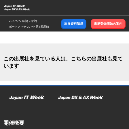
ス
キ
ッ
2027/7/21(水)-23(金)
出展資料請求
来場登録開始の案内
プ
ポートメッセなごや 第1展示館
し
て
進
む
この出展社を見ている人は、こちらの出展社も見て
います
開催概要